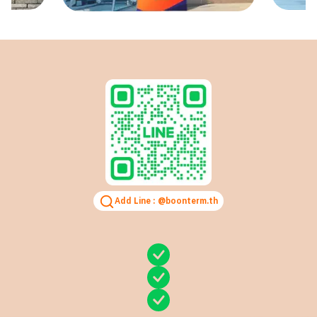
Add Line :
@boonterm.th