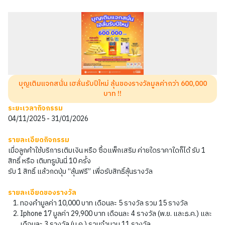
บุญเติมแจกสนั่น เฮลั่นรับปีใหม่ ลุ้นของรางวัลมูลค่ากว่า 600,000
บาท !!
ระยะเวลากิจกรรม 
04/11/2025 - 31/01/2026
รายละเอียดกิจกรรม 
เมื่อลูกค้าใช้บริการเติมเงิน หรือ ซื้อแพ็กเสริม ค่ายใดราคาใดก็ได้ รับ 1 
สิทธิ์ หรือ เติมทรูมันนี่ 10 ครั้ง
รับ 1 สิทธิ์ แล้วกดปุ่ม “ลุ้นฟรี” เพื่อรับสิทธิ์ลุ้นรางวัล
รายละเอียดของรางวัล
ทองคำมูลค่า 10,000 บาท เดือนละ 5 รางวัล รวม 15 รางวัล
Iphone 17 มูลค่า 29,900 บาท เดือนละ 4 รางวัล (พ.ย. และธ.ค.) และ 
เดือนละ 3 รางวัล (ม.ค.) รวมจำนวน 11 รางวัล